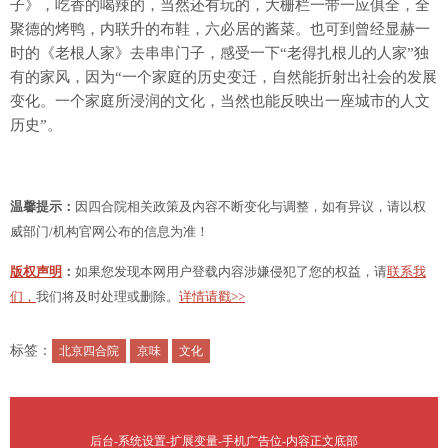
子》，吃香的喝辣的，当然还有玩的，大栅栏一带一应俱全，全
聚德的烤鸭，内联升的布鞋，六必居的酱菜。也可到曾经显赫一
时的《老根人家》去串串门子，感受一下“老得扎根儿的人家”独
有的家风，因为“一个家庭的历史变迁，自然能折射出社会的发展
变化。一个家庭所浸润的文化，当然也能反映出一座城市的人文
历史”。
温馨提示：
因四合院相关政策及内容不断变化与调整，如有异议，请以权
威部门/机构官网公布的信息为准！
版权声明
：
如果您发现本网用户登载内容涉嫌侵犯了您的权益，请
联系我
们，
我们将及时处理或删除。
详情请戳>>
标签：
北京四合院
京味
文化
后台-系统设置-扩展变量-手机广告位-内容正文底部