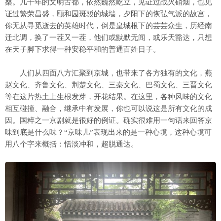
桑。几千年的文明古都，依然巍然屹立，见证过战火硝烟，也见
证过繁荣昌盛，颐和园斑驳的城墙，夕阳下的恢弘气派的故宫，
你无从寻觅逝去的英雄时代，倒是皇城根下的芸芸众生，历经南
迁北调，换了一茬又一茬，他们或默默无闻，或乐天豁达，只想
在天子脚下求得一种安稳平和的普通百姓日子。
人们从四面八方汇聚到京城，也带来了各方独有的文化，燕
赵文化、齐鲁文化、荆楚文化、三秦文化、巴蜀文化、三晋文化
等在这片热土上生根发芽，开花结果。在这里，各种风味的文化
相互碰撞、融合，继承中有发展，你也可以说这是所有文化的成
因。国粹之一京剧就是很好的例证。确实很难用一句话来回答京
味到底是什么味？“京味儿”表现出来的是一种心境，这种心境可
用八个字来概括：恬淡冲和，超脱通达。