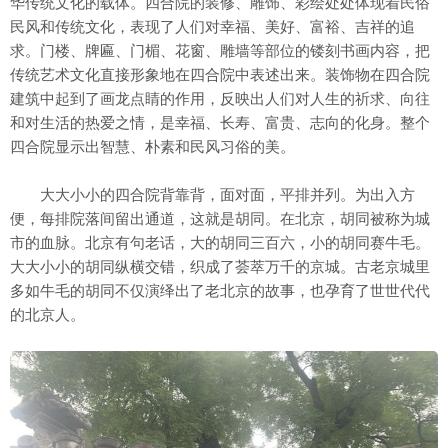
华传统文化的载体。四合院的装修、雕饰、彩绘处处体现着民俗
民风和传统文化，表现了人们对幸福、美好、富裕、吉祥的追
求。门楼、牌匾、门楣、花窗、雕墙等部位的镂刻书画内容，把
传统艺术文化直接形象地在四合院中表述出来。装饰物在四合院
建筑中起到了画龙点睛的作用，反映出人们对人生的祈求、向往
和对生活的热爱之情，是幸福、长寿、富贵、志向的化身。整个
四合院显示出智慧、朴素和民风习俗的美。
大大小小的四合院背靠背，面对面，平排并列。为出入方
便，每排院落间留出通道，这就是胡同。在北京，胡同被称为城
市的血脉。北京有句老话，大的胡同三百六，小的胡同赛牛毛。
大大小小的胡同纵横交错，织成了荟萃万千的京城。古老京城里
多如牛毛的胡同不仅演绎出了老北京的故事，也孕育了世世代代
的北京人。