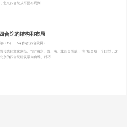
北京四合院从平面布局到...
四合院的结构和布局
读(735)
作者(四合院网)
而传统的文化象征。“四”由东、西、南、北四合而成，“和”组合成一个口型，这
北京的四合院建筑最为典雅、精巧...