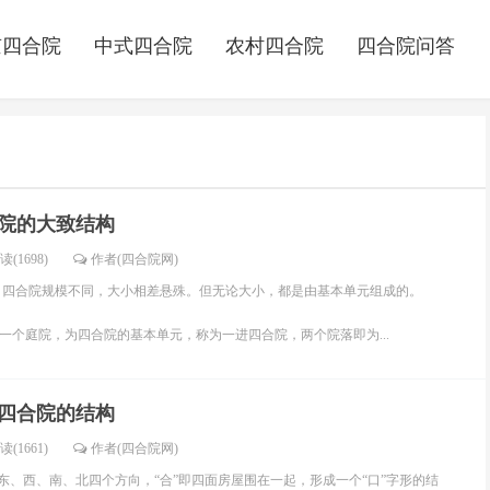
京四合院
中式四合院
农村四合院
四合院问答
院的大致结构
读(1698)
作者(四合院网)
四合院规模不同，大小相差悬殊。但无论大小，都是由基本单元组成的。
庭院，为四合院的基本单元，称为一进四合院，两个院落即为...
四合院的结构
读(1661)
作者(四合院网)
、西、南、北四个方向，“合”即四面房屋围在一起，形成一个“口”字形的结