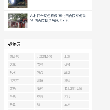
农村四合院怎样做 南北四合院有何差
异 四合院特点与环境关系
标签云
四合院
北京四合院
北京
文化
农村
价格
风水
特点
建筑
北京市
法拍
彩绘
交易
地砖
老北京四合院
事项
布局
大门
历史
钱
油漆