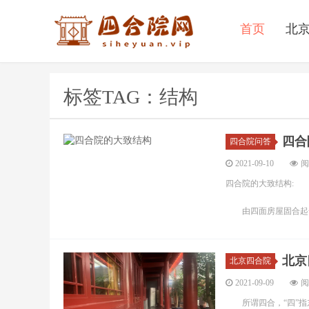
首页
北
标签TAG：结构
四合
四合院问答
2021-09-10
阅
四合院的大致结构: 
由四面房屋固合起一个
北京
北京四合院
2021-09-09
阅
所谓四合，“四”指东