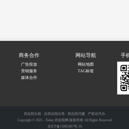
商务合作
网站导航
手
广告投放
网站地图
营销服务
TAG标签
媒体合作
四合院出租
自四合院出售
四合院代建
产权证代办
Copyright © 2021 - Today
四合院网
版权所有 All Rights Reserved
京ICP备15005497号-16