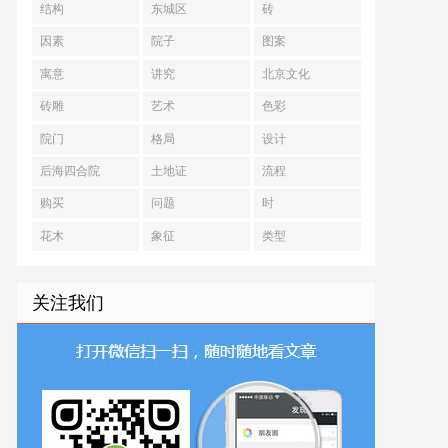
结构
东城区
砖
因素
院子
图案
寓意
讲究
北京文化
砖雕
艺术
色彩
院门
格局
设计
后海四合院
土地证
流程
购买
问题
时
花木
象征
类型
关注我们