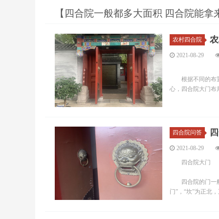
【四合院一般都多大面积 四合院能拿
农
农村四合院
2021-08-29
根据不同的布置方
心，四合院大门布
四
四合院问答
2021-08-29
四合院大门
四合院的门一般在
门”，“坎”为正北，