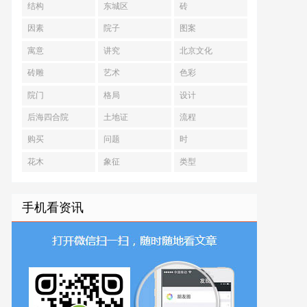
结构
东城区
砖
因素
院子
图案
寓意
讲究
北京文化
砖雕
艺术
色彩
院门
格局
设计
后海四合院
土地证
流程
购买
问题
时
花木
象征
类型
手机看资讯