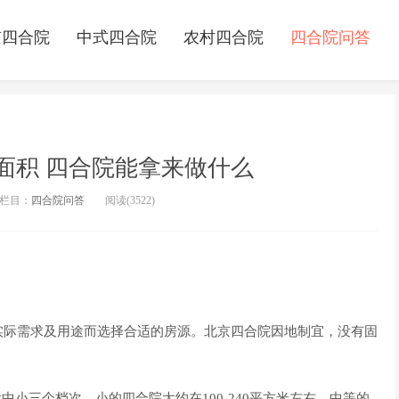
京四合院
中式四合院
农村四合院
四合院问答
面积 四合院能拿来做什么
栏目：
四合院问答
阅读(
3522)
际需求及用途而选择合适的房源。北京四合院因地制宜，没有固
三个档次，小的四合院大约在100-240平方米左右，中等的