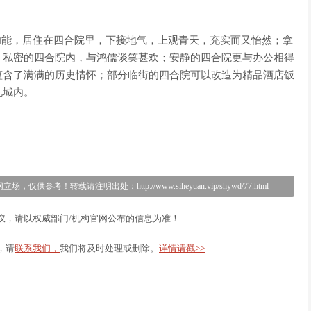
能，居住在四合院里，下接地气，上观青天，充实而又怡然；拿
，私密的四合院内，与鸿儒谈笑甚欢；安静的四合院更与办公相得
蕴含了满满的历史情怀；部分临街的四合院可以改造为精品酒店饭
九城内。
载请注明出处：http://www.siheyuan.vip/shywd/77.html
议，请以权威部门/机构官网公布的信息为准！
，请
联系我们，
我们将及时处理或删除。
详情请戳>>