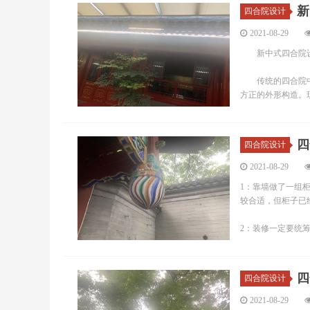
新
四合院设计
2021-08-29
新中式四合院
传统的四合院中式
方正的外形构造。现
四
四合院设计
2021-08-29
1：靠墙做了一组
较合适，但柜子已
2：装修一定要统筹
四
四合院设计
2021-08-29