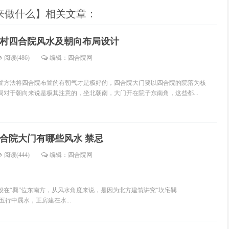
来做什么】相关文章：
村四合院风水及朝向布局设计
阅读(486)
编辑：四合院网
法将四合院布置的有朝气才是极好的，四合院大门要以四合院的院落为核
局对于朝向来说是极其注意的，坐北朝南，大门开在院子东南角，这些都...
合院大门有哪些风水 禁忌
阅读(444)
编辑：四合院网
“巽”位东南方，从风水角度来说，是因为北方建筑讲究“坎宅巽
五行中属水，正房建在水...