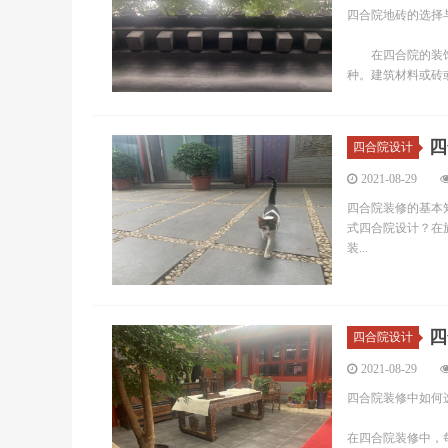
四合院地砖的选择
在四合院的装饰中
种。建筑材料或砖或
四
四合院设计
2021-08-29
四合院装修的基本
式四合院设计？在
装...
四
四合院设计
2021-08-29
四合院装修中如何
在四合院装修中，