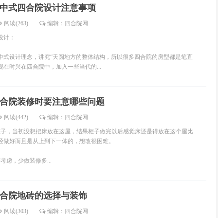
中式四合院设计注意事项
阅读(263)
编辑：四合院网
设计：
设计理念，讲究“天圆地方的整体结构，所以很多四合院的房型都是笔直
在时兴在四合院中，加入一些当代的...
合院装修时要注意哪些问题
阅读(442)
编辑：四合院网
柜子，当初没想把床放在这屋，结果柜子做完以后感觉床还是得放在这个屋比
经做好而且是从上到下一体的，想改很困难。
考虑，少做装修多...
合院地砖的选择与装饰
阅读(303)
编辑：四合院网